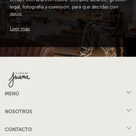
legal, fotografía y comisión, para que decidas con
datos.
Leer más
MENÚ
Compra
NOSOTROS
Arriendo
FAQ
Vende tu propiedad
CONTACTO
Privacidad