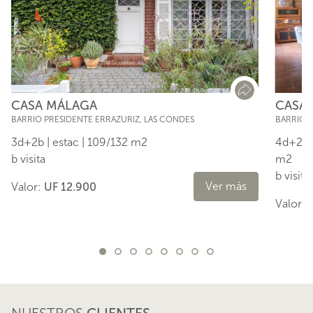
CASA 
CASA MÁLAGA
BARRIO LA
BARRIO PRESIDENTE ERRAZURIZ, LAS CONDES
4d+2b |
3d+2b | estac | 109/132 m2
m2
b visita
b visita
Ver más
Valor:
UF 12.900
Valor: