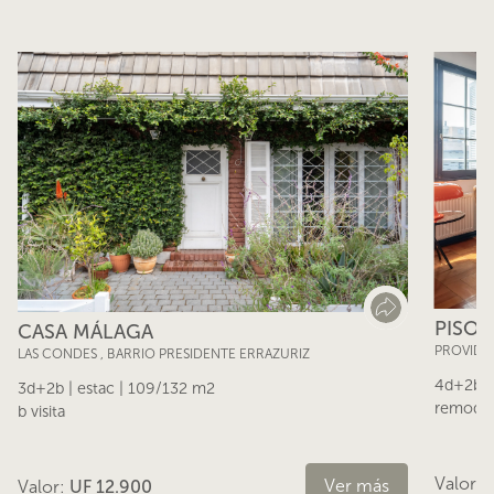
PISO 
CASA MÁLAGA
PROVIDE
LAS CONDES
,
BARRIO PRESIDENTE ERRAZURIZ
4d+2b |
3d+2b | estac | 109/132 m2
remodela
b visita
Valor:
Ver más
Valor:
UF 12.900